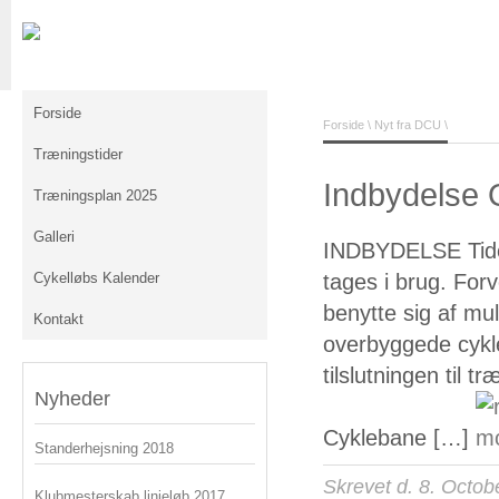
Forside
Forside
\
Nyt fra DCU
\
Træningstider
Indbydelse
Træningsplan 2025
Galleri
INDBYDELSE Tide
Cykelløbs Kalender
tages i brug. Forv
benytte sig af mu
Kontakt
overbyggede cykl
tilslutningen til
Nyheder
Cyklebane […]
Standerhejsning 2018
Skrevet d. 8. Octob
Klubmesterskab linjeløb 2017