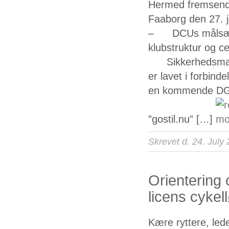
Hermed fremsende
Faaborg den 27. 
– DCUs målsætni
klubstruktur og ce
Sikkerhedsmanu
er lavet i forbi
en kommende DGI
”gostil.nu” […]
Skrevet d. 24. July
Orientering o
licens cykel
Kære ryttere, led