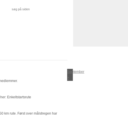
September
>
 medlemmer.
her: Enkeltstartsrute
 50 km rute. Først over målstregen har