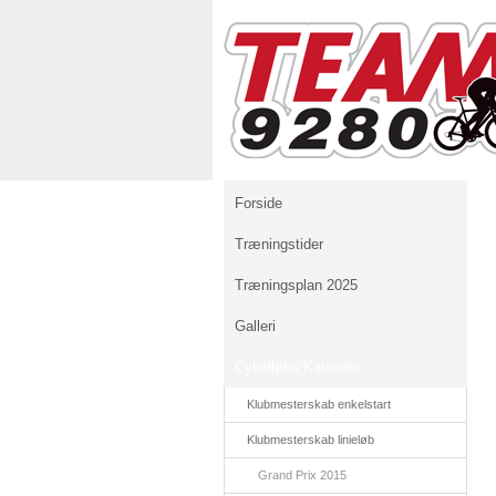
Forside
Træningstider
Træningsplan 2025
Galleri
Cykelløbs Kalender
Klubmesterskab enkelstart
Klubmesterskab linieløb
Grand Prix 2015