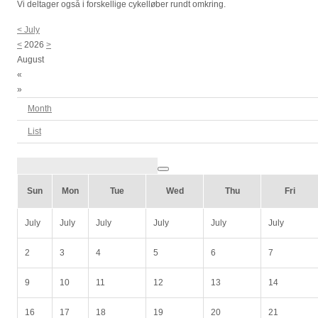
Vi deltager også i forskellige cykelløber rundt omkring.
<
July
<
2026
>
August
«
»
Month
List
Sun
Mon
Tue
Wed
Thu
Fri
July
July
July
July
July
July
2
3
4
5
6
7
9
10
11
12
13
14
16
17
18
19
20
21