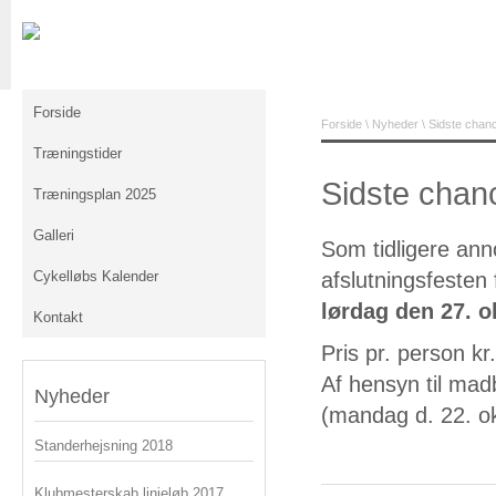
Forside
Forside
\
Nyheder
\ Sidste chance
Træningstider
Sidste chance
Træningsplan 2025
Galleri
Som tidligere an
Cykelløbs Kalender
afslutningsfeste
lørdag den 27. o
Kontakt
Pris pr. person kr
Af hensyn til madb
Nyheder
(mandag d. 22. ok
Standerhejsning 2018
Klubmesterskab linjeløb 2017