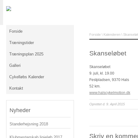
Forside
Forside
\
Kalenderen
\ Skanselø
Træningstider
Skanseløbet
Træningsplan 2025
Galleri
Skanseløbet
9. juli, kl. 19.00
Cykelløbs Kalender
Festpladsen, 9370 Hals
52 km.
Kontakt
www.halscykelmotion.dk
Oprettet d. 9. April 2015
Nyheder
Standerhejsning 2018
Skriv en komme
Klubmesterskab linjeløb 2017