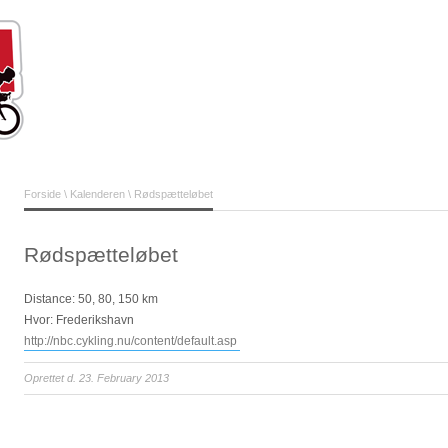
Forside
\
Kalenderen
\ Rødspætteløbet
Rødspætteløbet
Distance: 50, 80, 150 km
Hvor: Frederikshavn
http://nbc.cykling.nu/content/default.asp
Oprettet d. 23. February 2013