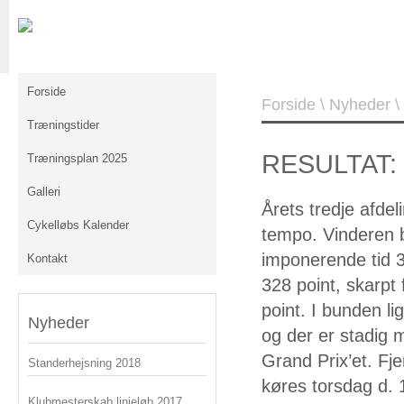
Forside
Forside
\
Nyheder
\
Træningstider
RESULTAT: Gr
Træningsplan 2025
Galleri
Årets tredje afdeli
Cykelløbs Kalender
tempo. Vinderen b
imponerende tid 3
Kontakt
328 point, skarpt 
point. I bunden li
Nyheder
og der er stadig m
Grand Prix’et. Fje
Standerhejsning 2018
køres torsdag d. 
Klubmesterskab linjeløb 2017