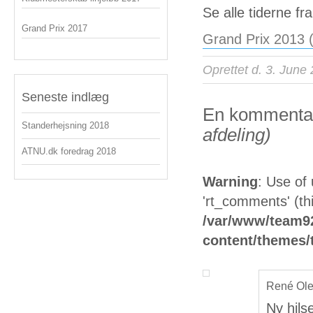
Se alle tiderne fr
Grand Prix 2017
Grand Prix 2013 (
Oprettet d. 3. June
Seneste indlæg
En kommentar
Standerhejsning 2018
afdeling)
ATNU.dk foredrag 2018
Warning
: Use of
'rt_comments' (thi
/var/www/team92
content/themes
René Ol
Ny hilse