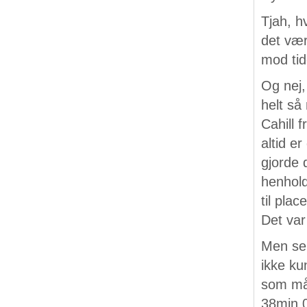
Tjah, h
det vær
mod tid
Og nej,
helt så
Cahill 
altid e
gjorde 
henhold
til pla
Det var
Men sel
ikke ku
som må 
38min 0