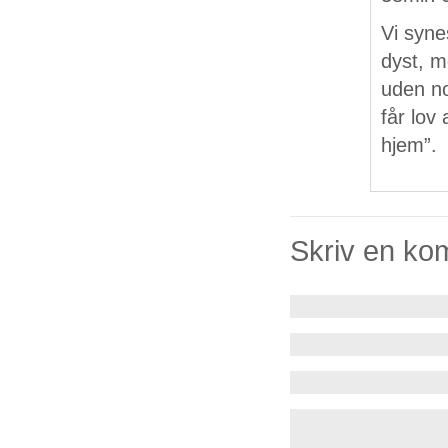
Vi syne
dyst, m
uden no
får lov
hjem”.
Skriv en ko