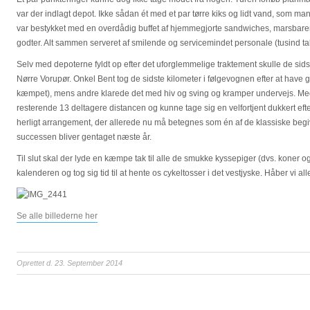
var der indlagt depot. Ikke sådan ét med et par tørre kiks og lidt vand, som man
var bestykket med en overdådig buffet af hjemmegjorte sandwiches, marsbarer
godter. Alt sammen serveret af smilende og servicemindet personale (tusind t
Selv med depoterne fyldt op efter det uforglemmelige traktement skulle de sidst
Nørre Vorupør. Onkel Bent tog de sidste kilometer i følgevognen efter at have gi
kæmpet), mens andre klarede det med hiv og sving og kramper undervejs. Med 
resterende 13 deltagere distancen og kunne tage sig en velfortjent dukkert efterfu
herligt arrangement, der allerede nu må betegnes som én af de klassiske beg
successen bliver gentaget næste år.
Til slut skal der lyde en kæmpe tak til alle de smukke kyssepiger (dvs. koner o
kalenderen og tog sig tid til at hente os cykeltosser i det vestjyske. Håber vi a
Se alle billederne her
Oprettet d. 23. September 2014