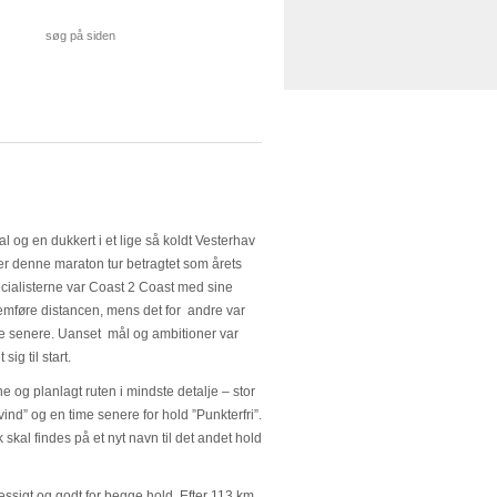
l og en dukkert i et lige så koldt Vesterhav
er denne maraton tur betragtet som årets
ialisterne var Coast 2 Coast med sine
nemføre distancen, mens det for andre var
 uge senere. Uanset mål og ambitioner var
ig til start.
og planlagt ruten i mindste detalje – stor
vind” og en time senere for hold ”Punkterfri”.
skal findes på et nyt navn til det andet hold
ssigt og godt for begge hold. Efter 113 km