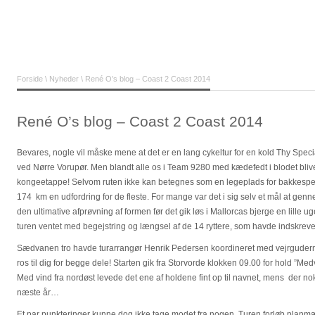
Forside
\
Nyheder
\ René O’s blog – Coast 2 Coast 2014
René O’s blog – Coast 2 Coast 2014
Bevares, nogle vil måske mene at det er en lang cykeltur for en kold Thy Specia
ved Nørre Vorupør. Men blandt alle os i Team 9280 med kædefedt i blodet bliv
kongeetappe! Selvom ruten ikke kan betegnes som en legeplads for bakkespec
174 km en udfordring for de fleste. For mange var det i sig selv et mål at gen
den ultimative afprøvning af formen før det gik løs i Mallorcas bjerge en lille
turen ventet med begejstring og længsel af de 14 ryttere, som havde indskrevet s
Sædvanen tro havde turarrangør Henrik Pedersen koordineret med vejrguderne 
ros til dig for begge dele! Starten gik fra Storvorde klokken 09.00 for hold ”Med
Med vind fra nordøst levede det ene af holdene fint op til navnet, mens der nok 
næste år…
Et par punkteringer kunne dog ikke tage modet fra nogen. Turen forløb planmæ