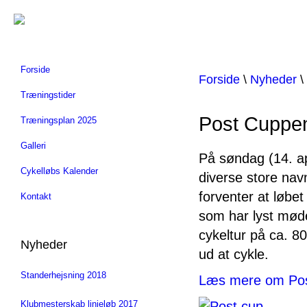
Forside
Forside
\
Nyheder
\
Træningstider
Post Cuppe
Træningsplan 2025
Galleri
På søndag (14. ap
Cykelløbs Kalender
diverse store nav
forventer at løbet
Kontakt
som har lyst mødes
cykeltur på ca. 8
Nyheder
ud at cykle.
Standerhejsning 2018
Læs mere om Pos
Klubmesterskab linjeløb 2017