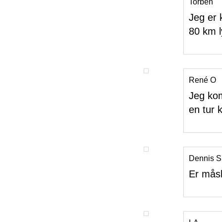
Torben
Jeg er k
80 km l
René O
Jeg kom
en tur 
Dennis S
Er måsk