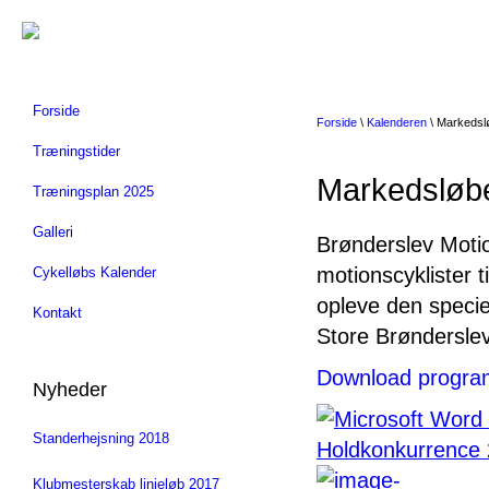
Forside
Forside
\
Kalenderen
\ Markedslø
Træningstider
Markedsløbe
Træningsplan 2025
Galleri
Brønderslev Motio
motionscyklister t
Cykelløbs Kalender
opleve den specie
Kontakt
Store Brøndersle
Download progra
Nyheder
Standerhejsning 2018
Klubmesterskab linjeløb 2017