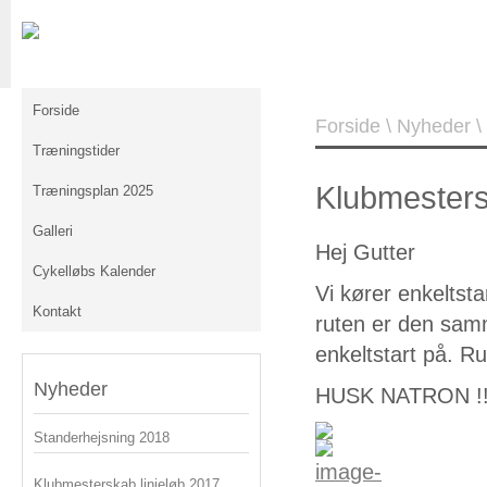
Forside
Forside
\
Nyheder
\
Træningstider
Klubmestersk
Træningsplan 2025
Galleri
Hej Gutter
Cykelløbs Kalender
Vi kører enkeltst
Kontakt
ruten er den sam
enkeltstart på. R
Nyheder
HUSK NATRON !!
Standerhejsning 2018
Klubmesterskab linjeløb 2017