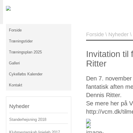
Forside
Forside
\
Nyheder
\
Træningstider
Invitation t
Træningsplan 2025
Ritter
Galleri
Cykelløbs Kalender
Den 7. november h
Kontakt
fantatisk aften m
Dennis Ritter.
Se mere her på V
Nyheder
http://vcm.dk/tilmel
Standerhejsning 2018
Klubmesterskab linjeløb 2017