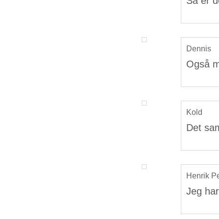
Så er de
Dennis
Også mi
Kold
Det sa
Henrik P
Jeg har