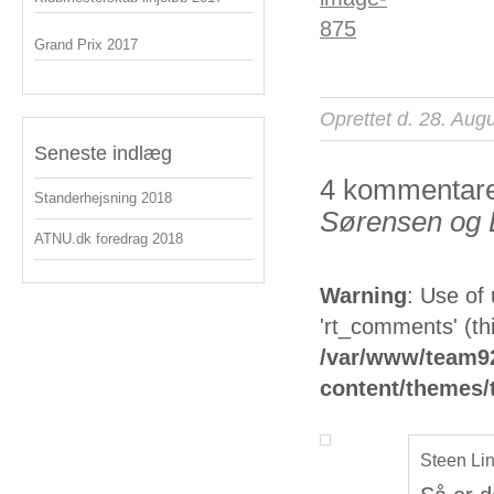
Grand Prix 2017
Oprettet d. 28. Aug
Seneste indlæg
4 kommentarer
Standerhejsning 2018
Sørensen og D
ATNU.dk foredrag 2018
Warning
: Use of
'rt_comments' (thi
/var/www/team92
content/themes
Steen Li