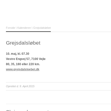
Forside
\
Kalenderen
\ Grejsdalsløbet
Grejsdalsløbet
10. maj, kl. 07.30
Vestre Engvej 57, 7100 Vejle
80, 35, 180 eller 220 km.
www.grejsdalsloebet.dk
Oprettet d. 9. April 2015