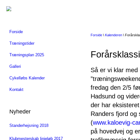
Forside
Forside
\
Kalenderen
\ Forårskl
Træningstider
Forårsklas
Træningsplan 2025
Galleri
Så er vi klar med e
”træningsweekend”
Cykelløbs Kalender
fredag den 2/5 fø
Kontakt
Hadsund og videre
der har eksisteret
Nyheder
Randers fjord og
(
www.kaloevig-ca
Standerhejsning 2018
på hovedvej og er
Klubmesterskab linjeløb 2017