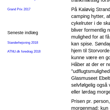
trafikmæssig forsv
På Kaløvig Strand
Grand Prix 2017
camping hytter, a
cykelruter i de sk
bliver formentlig 
Seneste indlæg
mulighed for at f
Standerhejsning 2018
kan spise. Søndag
hjem til Storvord
ATNU.dk foredrag 2018
kunne være en god
Håber at der er 
”udflugtsmulighede
Glasmuseet Ebelto
selvfølgelig også
eller lørdag morg
Prisen pr. person,
morgenmad: kun 