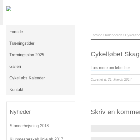
Forside
Forside
\
Kalenderen
\ Cykelløb
Træningstider
Cykelløbet Ska
Træningsplan 2025
Galleri
Læs mere om løbet her
Cykelløbs Kalender
Oprettet d. 21. March 2014
Kontakt
Skriv en komme
Nyheder
Standerhejsning 2018
Klubmesterskab linjeløb 2017