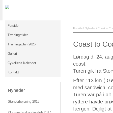
Forside
Forside
\
Nyheder
\ Coast to Co
Træningstider
Coast to Co
Træningsplan 2025
Galleri
Lørdag d. 24. aug
Cykelløbs Kalender
coast.
Turen gik fra Stor
Kontakt
Efter 113 km ( Gø
med sandwich, co
Nyheder
Turen var på i al
ryttere havde prø
Standerhejsning 2018
færgen. Dejligt at
Klubmesterskab linjeløb 2017